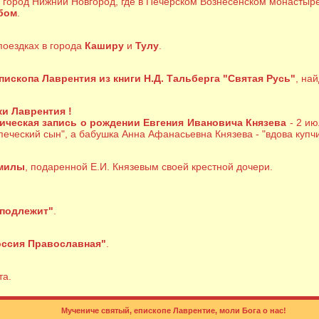
 в город Нижний Новгород, где в Печерском Вознесенском монаст
бом
.
поездках в города
Каширу
и
Тулу
.
пископа Лаврентия из книги Н.Д. Тальберга "Святая Русь"
, на
и Лаврентия !
ическая запись о рождении Евгения Ивановича Князева
- 2 ию
упеческий сын", а бабушка Анна Афанасьевна Князева - "вдова купчи
дмилы
, подаренной Е.И. Князевым своей крестной дочери.
 подлежит"
.
оссия Православная"
.
та.
Мучениче святый, епископе Лаврентие, моли Бога о нас!