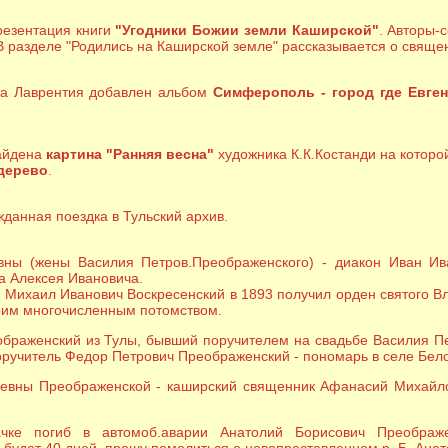
резентация книги
"Угодники Божии земли Каширской"
. Авторы-
В разделе "Родились на Каширской земле" рассказывается о свяще
ка Лаврентия добавлен альбом
Симферополь - город где Евге
айдена
картина "Ранняя весна"
художника К.К.Костанди на котор
дерево
.
жданная поездка в Тульский архив.
ны (жены Василия Петров.Преображенского) - диакон Иван Ива
ка Алексея Ивановича.
к Михаил Иванович Воскресенский в 1893 получил орден святого В
воим многочисленным потомством.
браженский из Тулы, бывший поручителем на свадьбе Василия П
оручитель Федор Петрович Преображенский - пономарь в селе Бело
евны Преображенской - каширский священник Афанасий Михайлови
ачке погиб в автомоб.аварии Анатолий Борисович Преображе