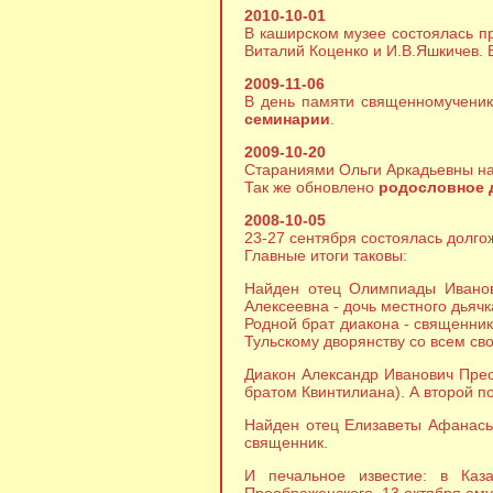
2010-10-01
В каширском музее состоялась п
Виталий Коценко и И.В.Яшкичев. 
2009-11-06
В день памяти священномучени
семинарии
.
2009-10-20
Стараниями Ольги Аркадьевны н
Так же обновлено
родословное 
2008-10-05
23-27 сентября состоялась долго
Главные итоги таковы:
Найден отец Олимпиады Иванов
Алексеевна - дочь местного дьяч
Родной брат диакона - священни
Тульскому дворянству со всем с
Диакон Александр Иванович Прео
братом Квинтилиана). А второй п
Найден отец Елизаветы Афанась
священник.
И печальное известие: в Каз