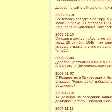
Преображенского. 13 октября ему
Дерево на сайте обновлено, поис
2008-06-19
Состоялась поездка в Каширу, в 
запись о браке (11 февраля 188
Афанасия Михайловича Покровског
2008-02-15
Сегодня в архиве найдена метри
уезда 28 октября 1845 г, он за
умершего диакона этого же села
"вглубь".
2008-02-03
Добавлен фотоальбом
Венев
с в
А.А.Фомкина (
http://www.venev.r
2008-01-07
С Рождеством Христовым и Но
В раздел "Родословие" добавле
Ведомостей.
2007-12-14
14 декабря на заседании Кашир
докладом на тему "Генеалогичес
2007-11-18