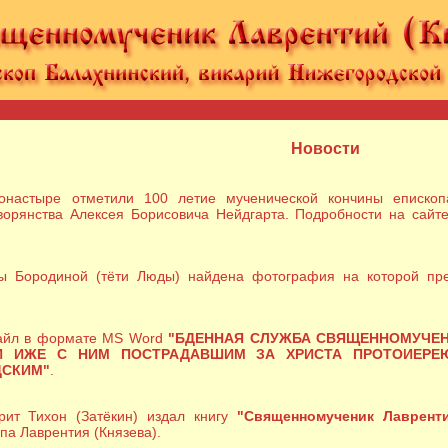
Новости
настыре отметили 100 летие мученической кончины епископ
ворянства Алексея Борисовича Нейдгарта. Подробности на сайт
 Бородиной (тёти Люды) найдена фотография на которой пр
файл в формате MS Word
"
БДЕННАЯ СЛУЖБА СВЯЩЕННОМУЧЕН
И ИЖЕ С НИМ ПОСТРАДАВШИМ ЗА ХРИСТА ПРОТОИЕРЕЮ 
ДСКИМ
"
.
ит Тихон (Затёкин) издал книгу
"Священномученик Лавренти
па Лаврентия (Князева).