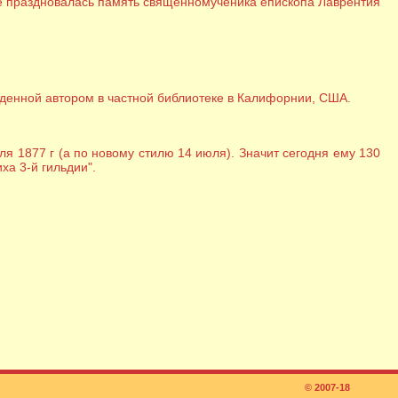
ыре праздновалась память священномученика епископа Лаврентия
йденной автором в частной библиотеке в Калифорнии, США.
ля 1877 г (а по новому стилю 14 июля). Значит сегодня ему 130
ха 3-й гильдии".
© 2007-18