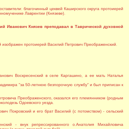
составители: благочинный цеквей Каширского округа протоиерей
нномученике Лаврентии (Князеве).
ний Иванович Князев преподавал в Таврической духовной
ой изображен протоиерей Василий Петрович Преображенский.
нович Воскресенский в селе Каргашино, а ее мать Наталья
ладимира "за 50-летнюю безпорочную службу" и был приписан к
етровича Преображенского, оказался его племянником (родным
колодезь Одоевского уезда.
ч Покровский и его брат Василий (с потомством) - сельский
нский - внук репрессированного о.Анатолия Михайловича