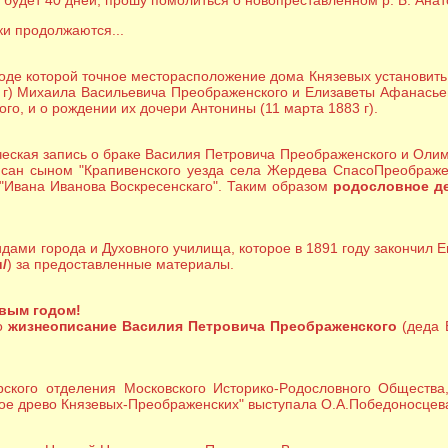
 будет 40 дней, прошу помолиться о новопреставленном р. Б. Анат
ки продолжаются...
ходе которой точное месторасположение дома Князевых установить 
1 г) Михаила Васильевича Преображенского и Елизаветы Афанасье
о, и о рождении их дочери Антонины (11 марта 1883 г).
ческая запись о браке Василия Петровича Преображенского и Оли
писан сыном "Крапивенского уезда села Жердева СпасоПреображен
 "Ивана Иванова Воскресенскаго". Таким образом
родословное д
идами города и Духовного училища, которое в 1891 году закончил 
u/
) за предоставленные материалы.
вым годом!
но
жизнеописание Василия Петровича Преображенского
(деда 
ского отделения Московского Историко-Родословного Общества
кое древо Князевых-Преображенских" выступала О.А.Победоносцев