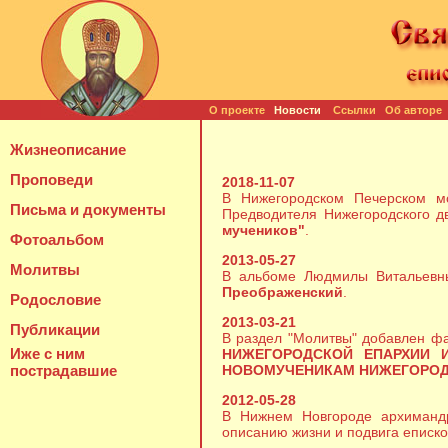
О проекте
Новости
Ссылки
Об авторе
Жизнеописание
Проповеди
2018-11-07
В Нижегородском Печерском мо
Письма и документы
Предводителя Нижегородского д
мучеников"
.
Фотоальбом
2013-05-27
Молитвы
В альбоме Людмилы Витальевны
Преображенский
.
Родословие
2013-03-21
Публикации
В раздел "Молитвы" добавлен 
Иже с ним
НИЖЕГОРОДСКОЙ ЕПАРХИИ 
пострадавшие
НОВОМУЧЕНИКАМ НИЖЕГОРО
2012-05-28
В Нижнем Новгороде архимандр
описанию жизни и подвига еписко