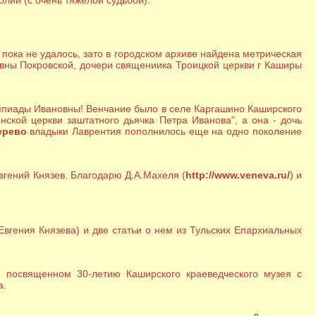
олии (с очень тяжелой судьбой).
пока не удалось, зато в городском архиве найдена метрическая
вны Покровской, дочери священиика Троицкой церкви г Каширы
мпиады Ивановны! Венчание было в селе Каргашино Каширского
ской церкви заштатного дьячка Петра Иванова", а она - дочь
ерево
владыки Лаврентия пополнилось еще на одно поколение
Евгений Князев. Благодарю Д.А.Махеля (
http://www.veneva.ru/
) и
Евгения Князева) и две статьи о нем из Тульских Епархиальных
, посвященном 30-летию Каширского краеведческого музея с
а.